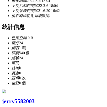
最後訪問
2022-3-6 18:04
上次活動時間
2022-3-6 18:04
上次發表時間
2021-6-20 16:42
所在時區
使用系統默認
統計信息
已用空間
0 B
積分
24
鑽石
1 顆
碎鑽
540 個
經驗
24
幫助
1
技術
0
貢獻
0
宣傳
0 次
金豆
0 個
jerry5582003