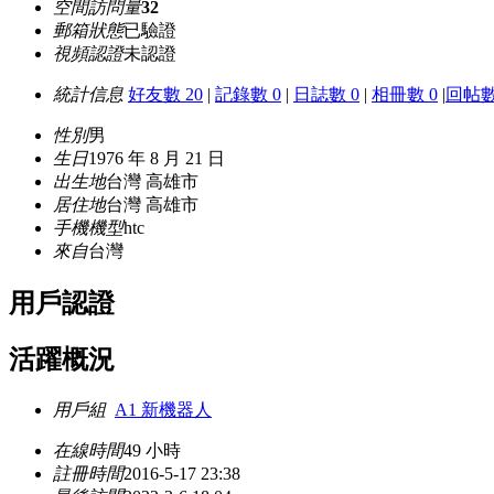
空間訪問量
32
郵箱狀態
已驗證
視頻認證
未認證
統計信息
好友數 20
|
記錄數 0
|
日誌數 0
|
相冊數 0
|
回帖數
性別
男
生日
1976 年 8 月 21 日
出生地
台灣 高雄市
居住地
台灣 高雄市
手機機型
htc
來自
台灣
用戶認證
活躍概況
用戶組
A1 新機器人
在線時間
49 小時
註冊時間
2016-5-17 23:38