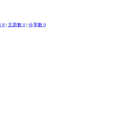
 8
|
主題數 0
|
分享數 0