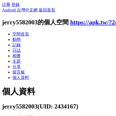
註冊
登錄
Android 台灣中文網
返回首頁
jerry5582003的個人空間
https://apk.tw/?
空間首頁
動態
記錄
日誌
相冊
主題
分享
留言板
個人資料
個人資料
jerry5582003
(UID: 2434167)