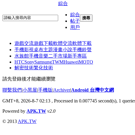
綜合
綜合
搜尋
帖子
用戶
遊戲交流
遊戲下載
軟體交流
軟體下載
手機影視
桌布主題
漫畫小說
手機鈴聲
水族館
手機音樂
二手市場
新手專區
HTC
Sony
Samsung
TWM
Huawei
MOTO
解密技術
繁化技術
請先登錄後才能繼續瀏覽
聯繫我們
|
小黑屋
|
手機版
|
Archiver
|
Android 台灣中文網
GMT+8, 2026-8-7 02:13
, Processed in 0.007745 second(s), 1 quer
Powered by
APK.TW
v2.0
© 2013
APK.TW