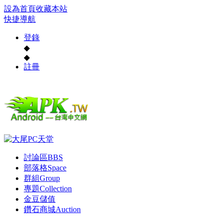
設為首頁
收藏本站
快捷導航
登錄
◆
◆
註冊
討論區
BBS
部落格
Space
群組
Group
專題
Collection
金豆儲值
鑽石商城
Auction