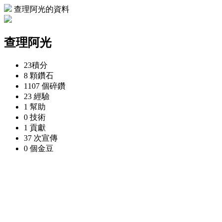
查理阿光的資料
查理阿光
23
積分
8 顆
鑽石
1107 個
碎鑽
23
經驗
1
幫助
0
技術
1
貢獻
37 次
宣傳
0 個
金豆