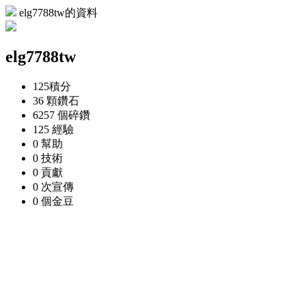
elg7788tw的資料
elg7788tw
125
積分
36 顆
鑽石
6257 個
碎鑽
125
經驗
0
幫助
0
技術
0
貢獻
0 次
宣傳
0 個
金豆