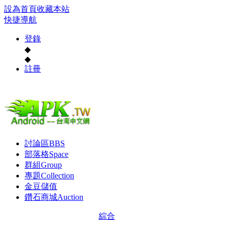
設為首頁
收藏本站
快捷導航
登錄
◆
◆
註冊
討論區
BBS
部落格
Space
群組
Group
專題
Collection
金豆儲值
鑽石商城
Auction
綜合