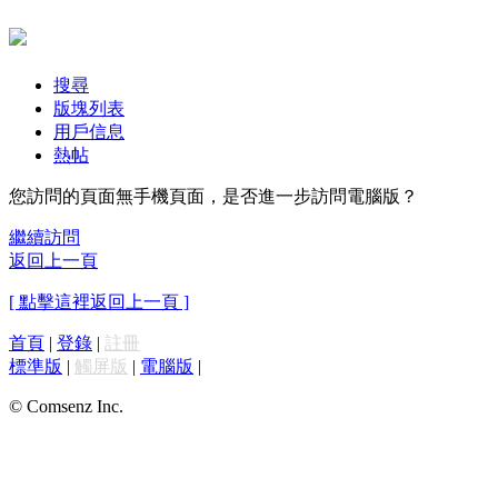
搜尋
版塊列表
用戶信息
熱帖
您訪問的頁面無手機頁面，是否進一步訪問電腦版？
繼續訪問
返回上一頁
[ 點擊這裡返回上一頁 ]
首頁
|
登錄
|
註冊
標準版
|
觸屏版
|
電腦版
|
© Comsenz Inc.