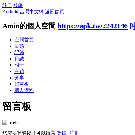
註冊
登錄
Android 台灣中文網
返回首頁
Amin的個人空間
https://apk.tw/?242146
[
空間首頁
動態
記錄
日誌
相冊
主題
分享
留言板
個人資料
留言板
您需要登錄後才可以留言
登錄
|
註冊