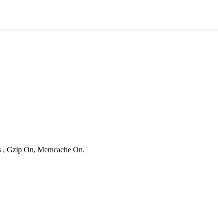
es , Gzip On, Memcache On.