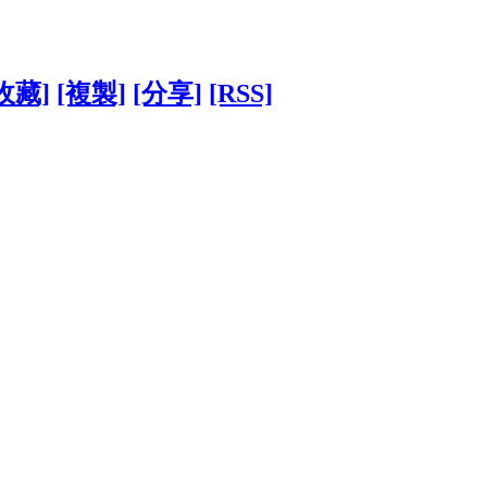
收藏]
[複製]
[分享]
[RSS]