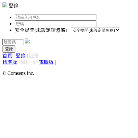
登錄
安全提問(未設定請忽略)
登錄
首頁
|
登錄
|
註冊
標準版
|
觸屏版
|
電腦版
|
© Comsenz Inc.