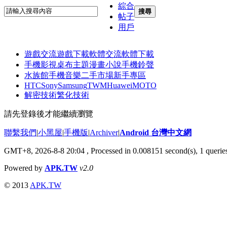
綜合
搜尋
帖子
用戶
遊戲交流
遊戲下載
軟體交流
軟體下載
手機影視
桌布主題
漫畫小說
手機鈴聲
水族館
手機音樂
二手市場
新手專區
HTC
Sony
Samsung
TWM
Huawei
MOTO
解密技術
繁化技術
請先登錄後才能繼續瀏覽
聯繫我們
|
小黑屋
|
手機版
|
Archiver
|
Android 台灣中文網
GMT+8, 2026-8-8 20:04
, Processed in 0.008151 second(s), 1 quer
Powered by
APK.TW
v2.0
© 2013
APK.TW