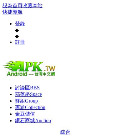
設為首頁
收藏本站
快捷導航
登錄
◆
◆
註冊
討論區
BBS
部落格
Space
群組
Group
專題
Collection
金豆儲值
鑽石商城
Auction
綜合