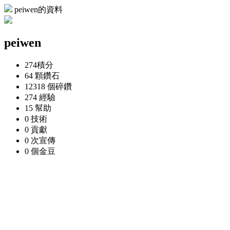
peiwen的資料
peiwen
274
積分
64 顆
鑽石
12318 個
碎鑽
274
經驗
15
幫助
0
技術
0
貢獻
0 次
宣傳
0 個
金豆