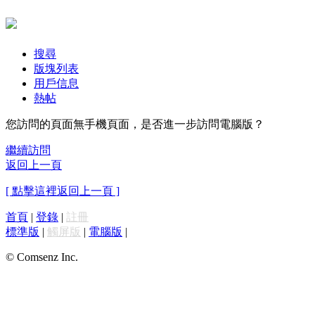
搜尋
版塊列表
用戶信息
熱帖
您訪問的頁面無手機頁面，是否進一步訪問電腦版？
繼續訪問
返回上一頁
[ 點擊這裡返回上一頁 ]
首頁
|
登錄
|
註冊
標準版
|
觸屏版
|
電腦版
|
© Comsenz Inc.