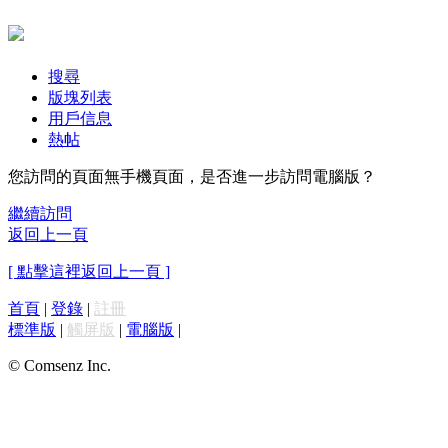
搜尋
版塊列表
用戶信息
熱帖
您訪問的頁面無手機頁面，是否進一步訪問電腦版？
繼續訪問
返回上一頁
[ 點擊這裡返回上一頁 ]
首頁
|
登錄
|
註冊
標準版
|
觸屏版
|
電腦版
|
© Comsenz Inc.