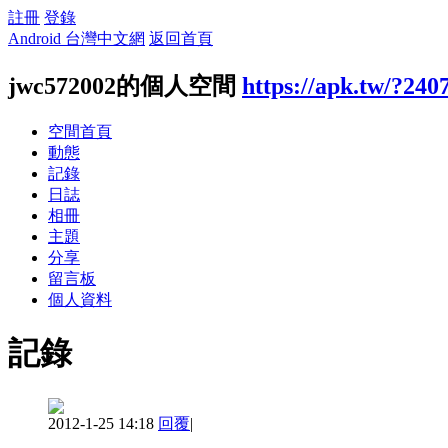
註冊
登錄
Android 台灣中文網
返回首頁
jwc572002的個人空間
https://apk.tw/?240
空間首頁
動態
記錄
日誌
相冊
主題
分享
留言板
個人資料
記錄
2012-1-25 14:18
回覆
|