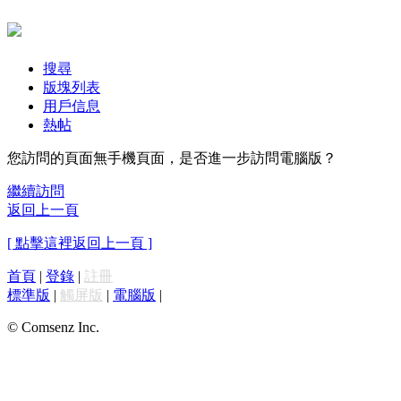
搜尋
版塊列表
用戶信息
熱帖
您訪問的頁面無手機頁面，是否進一步訪問電腦版？
繼續訪問
返回上一頁
[ 點擊這裡返回上一頁 ]
首頁
|
登錄
|
註冊
標準版
|
觸屏版
|
電腦版
|
© Comsenz Inc.