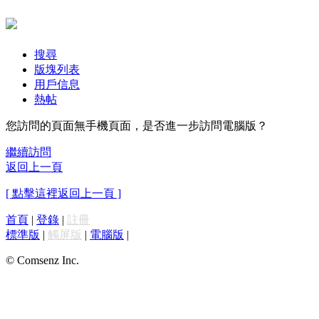
搜尋
版塊列表
用戶信息
熱帖
您訪問的頁面無手機頁面，是否進一步訪問電腦版？
繼續訪問
返回上一頁
[ 點擊這裡返回上一頁 ]
首頁
|
登錄
|
註冊
標準版
|
觸屏版
|
電腦版
|
© Comsenz Inc.