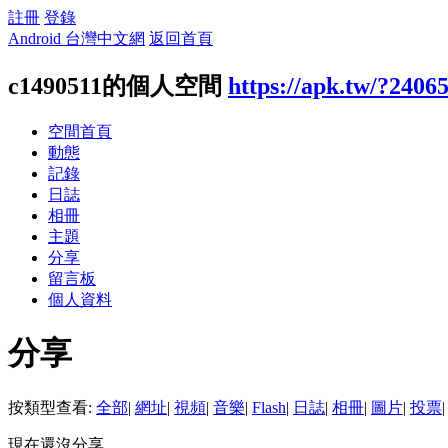
註冊
登錄
Android 台灣中文網
返回首頁
c1490511的個人空間
https://apk.tw/?2406
空間首頁
動態
記錄
日誌
相冊
主題
分享
留言板
個人資料
分享
按類型查看:
全部
|
網址
|
視頻
|
音樂
|
Flash
|
日誌
|
相冊
|
圖片
|
投票
|
現在還沒分享