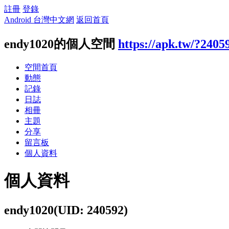
註冊
登錄
Android 台灣中文網
返回首頁
endy1020的個人空間
https://apk.tw/?2405
空間首頁
動態
記錄
日誌
相冊
主題
分享
留言板
個人資料
個人資料
endy1020
(UID: 240592)