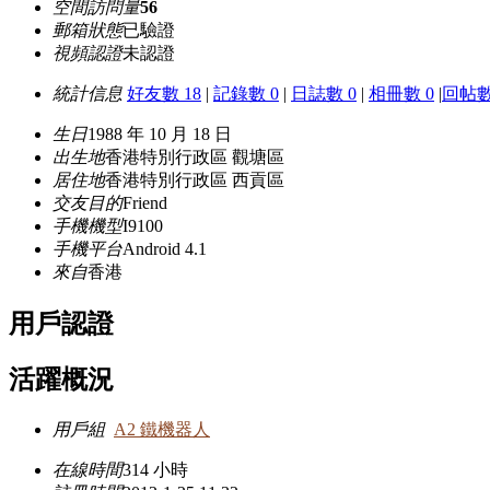
空間訪問量
56
郵箱狀態
已驗證
視頻認證
未認證
統計信息
好友數 18
|
記錄數 0
|
日誌數 0
|
相冊數 0
|
回帖數
生日
1988 年 10 月 18 日
出生地
香港特別行政區 觀塘區
居住地
香港特別行政區 西貢區
交友目的
Friend
手機機型
I9100
手機平台
Android 4.1
來自
香港
用戶認證
活躍概況
用戶組
A2 鐵機器人
在線時間
314 小時