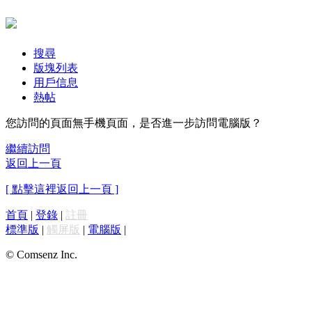
搜尋
版塊列表
用戶信息
熱帖
您訪問的頁面無手機頁面，是否進一步訪問電腦版？
繼續訪問
返回上一頁
[ 點擊這裡返回上一頁 ]
首頁
|
登錄
|
註冊
標準版
|
觸屏版
|
電腦版
|
© Comsenz Inc.