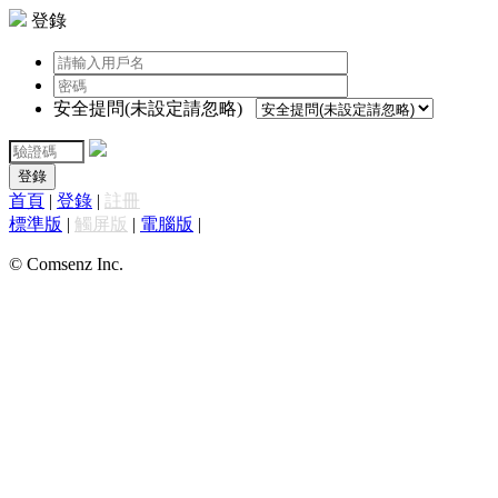
登錄
安全提問(未設定請忽略)
登錄
首頁
|
登錄
|
註冊
標準版
|
觸屏版
|
電腦版
|
© Comsenz Inc.