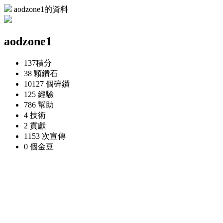
aodzone1的資料
aodzone1
137
積分
38 顆
鑽石
10127 個
碎鑽
125
經驗
786
幫助
4
技術
2
貢獻
1153 次
宣傳
0 個
金豆