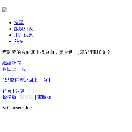
搜尋
版塊列表
用戶信息
熱帖
您訪問的頁面無手機頁面，是否進一步訪問電腦版？
繼續訪問
返回上一頁
[ 點擊這裡返回上一頁 ]
首頁
|
登錄
|
註冊
標準版
|
觸屏版
|
電腦版
|
© Comsenz Inc.