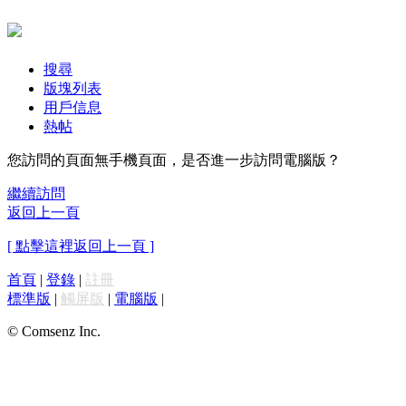
搜尋
版塊列表
用戶信息
熱帖
您訪問的頁面無手機頁面，是否進一步訪問電腦版？
繼續訪問
返回上一頁
[ 點擊這裡返回上一頁 ]
首頁
|
登錄
|
註冊
標準版
|
觸屏版
|
電腦版
|
© Comsenz Inc.