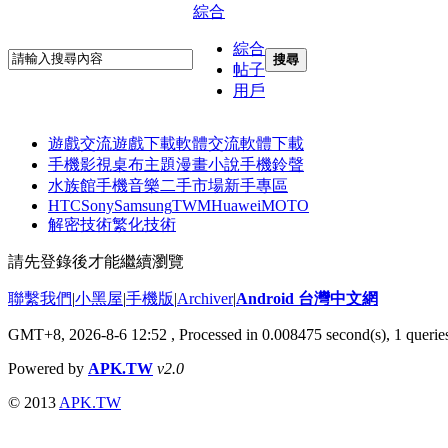
綜合
綜合
搜尋
帖子
用戶
遊戲交流
遊戲下載
軟體交流
軟體下載
手機影視
桌布主題
漫畫小說
手機鈴聲
水族館
手機音樂
二手市場
新手專區
HTC
Sony
Samsung
TWM
Huawei
MOTO
解密技術
繁化技術
請先登錄後才能繼續瀏覽
聯繫我們
|
小黑屋
|
手機版
|
Archiver
|
Android 台灣中文網
GMT+8, 2026-8-6 12:52
, Processed in 0.008475 second(s), 1 quer
Powered by
APK.TW
v2.0
© 2013
APK.TW