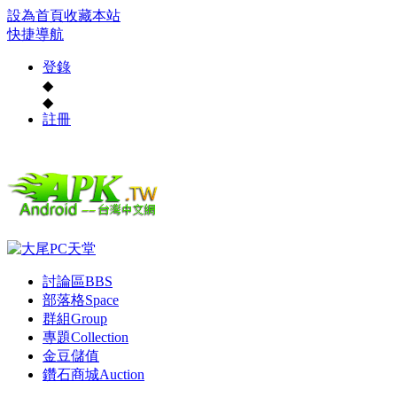
設為首頁
收藏本站
快捷導航
登錄
◆
◆
註冊
討論區
BBS
部落格
Space
群組
Group
專題
Collection
金豆儲值
鑽石商城
Auction