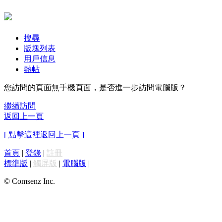
搜尋
版塊列表
用戶信息
熱帖
您訪問的頁面無手機頁面，是否進一步訪問電腦版？
繼續訪問
返回上一頁
[ 點擊這裡返回上一頁 ]
首頁
|
登錄
|
註冊
標準版
|
觸屏版
|
電腦版
|
© Comsenz Inc.