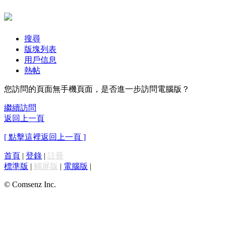
搜尋
版塊列表
用戶信息
熱帖
您訪問的頁面無手機頁面，是否進一步訪問電腦版？
繼續訪問
返回上一頁
[ 點擊這裡返回上一頁 ]
首頁
|
登錄
|
註冊
標準版
|
觸屏版
|
電腦版
|
© Comsenz Inc.