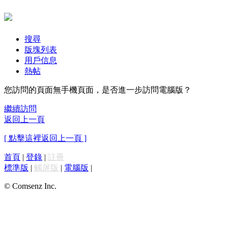
搜尋
版塊列表
用戶信息
熱帖
您訪問的頁面無手機頁面，是否進一步訪問電腦版？
繼續訪問
返回上一頁
[ 點擊這裡返回上一頁 ]
首頁
|
登錄
|
註冊
標準版
|
觸屏版
|
電腦版
|
© Comsenz Inc.