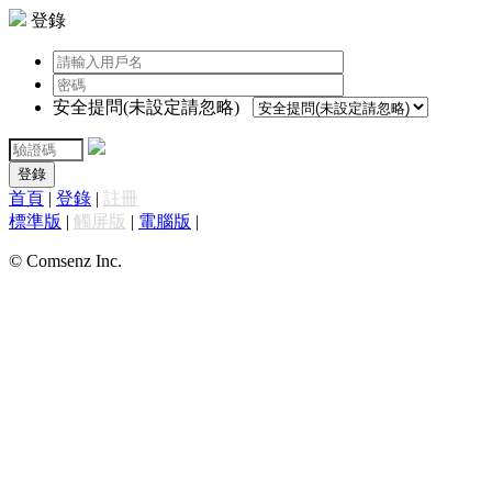
登錄
安全提問(未設定請忽略)
登錄
首頁
|
登錄
|
註冊
標準版
|
觸屏版
|
電腦版
|
© Comsenz Inc.