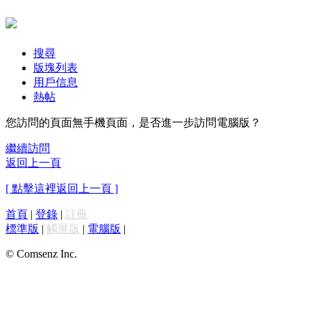
搜尋
版塊列表
用戶信息
熱帖
您訪問的頁面無手機頁面，是否進一步訪問電腦版？
繼續訪問
返回上一頁
[ 點擊這裡返回上一頁 ]
首頁
|
登錄
|
註冊
標準版
|
觸屏版
|
電腦版
|
© Comsenz Inc.