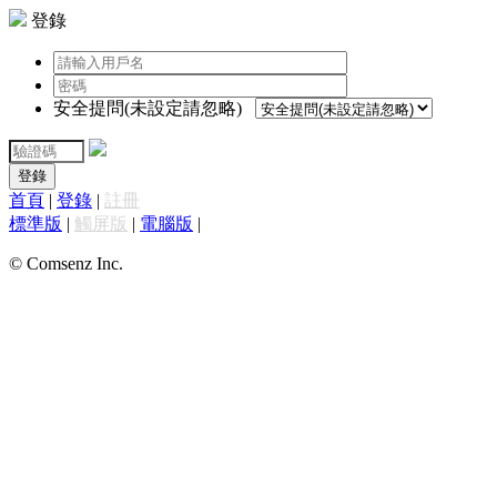
登錄
安全提問(未設定請忽略)
登錄
首頁
|
登錄
|
註冊
標準版
|
觸屏版
|
電腦版
|
© Comsenz Inc.