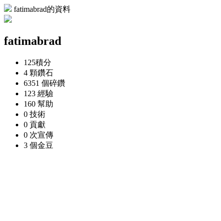
fatimabrad的資料
fatimabrad
125
積分
4 顆
鑽石
6351 個
碎鑽
123
經驗
160
幫助
0
技術
0
貢獻
0 次
宣傳
3 個
金豆