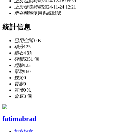
上次活動時間
2024-12-18 05:39
上次發表時間
2024-11-24 12:21
所在時區
使用系統默認
統計信息
已用空間
0 B
積分
125
鑽石
4 顆
碎鑽
6351 個
經驗
123
幫助
160
技術
0
貢獻
0
宣傳
0 次
金豆
3 個
fatimabrad
加為好友