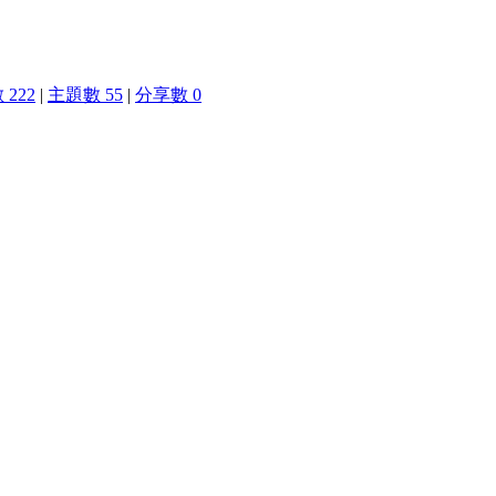
222
|
主題數 55
|
分享數 0