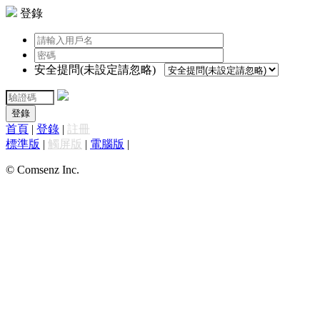
登錄
安全提問(未設定請忽略)
登錄
首頁
|
登錄
|
註冊
標準版
|
觸屏版
|
電腦版
|
© Comsenz Inc.