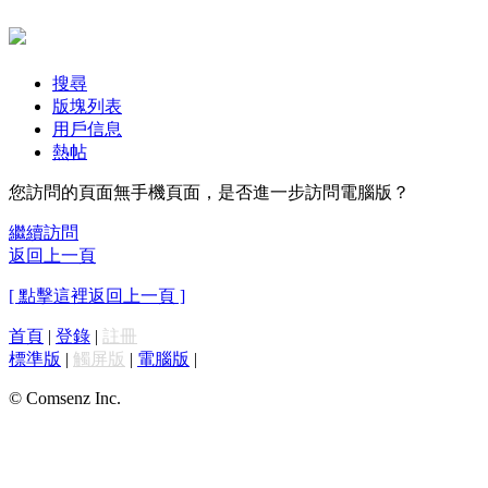
搜尋
版塊列表
用戶信息
熱帖
您訪問的頁面無手機頁面，是否進一步訪問電腦版？
繼續訪問
返回上一頁
[ 點擊這裡返回上一頁 ]
首頁
|
登錄
|
註冊
標準版
|
觸屏版
|
電腦版
|
© Comsenz Inc.