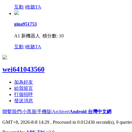
互動
|
收聽TA
gina951753
A1 新機器人
積分數: 10
互動
|
收聽TA
wei641043560
加為好友
給我留言
打個招呼
發送消息
聯繫我們
|
小黑屋
|
手機版
|
Archiver
|
Android 台灣中文網
GMT+8, 2026-8-8 14:29
, Processed in 0.012436 second(s), 9 quer