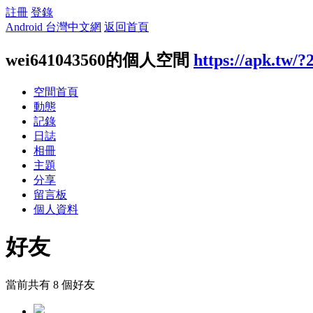
註冊
登錄
Android 台灣中文網
返回首頁
wei641043560的個人空間
https://apk.tw/?
空間首頁
動態
記錄
日誌
相冊
主題
分享
留言板
個人資料
好友
當前共有
8
個好友