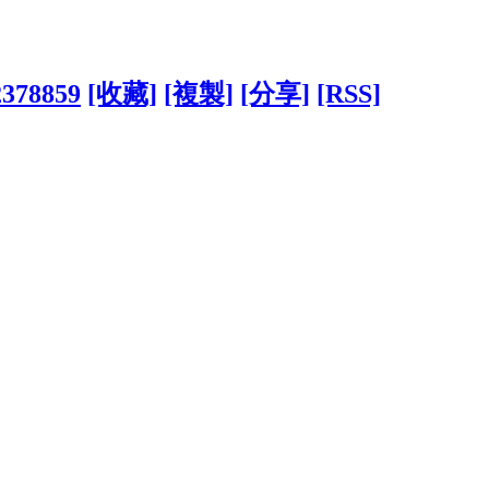
2378859
[收藏]
[複製]
[分享]
[RSS]