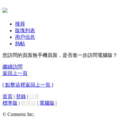
搜尋
版塊列表
用戶信息
熱帖
您訪問的頁面無手機頁面，是否進一步訪問電腦版？
繼續訪問
返回上一頁
[ 點擊這裡返回上一頁 ]
首頁
|
登錄
|
註冊
標準版
|
觸屏版
|
電腦版
|
© Comsenz Inc.