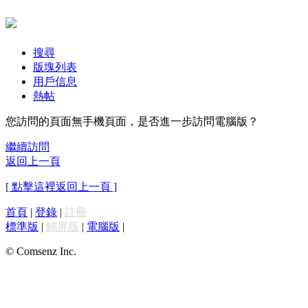
搜尋
版塊列表
用戶信息
熱帖
您訪問的頁面無手機頁面，是否進一步訪問電腦版？
繼續訪問
返回上一頁
[ 點擊這裡返回上一頁 ]
首頁
|
登錄
|
註冊
標準版
|
觸屏版
|
電腦版
|
© Comsenz Inc.