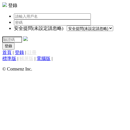
登錄
安全提問(未設定請忽略)
登錄
首頁
|
登錄
|
註冊
標準版
|
觸屏版
|
電腦版
|
© Comsenz Inc.