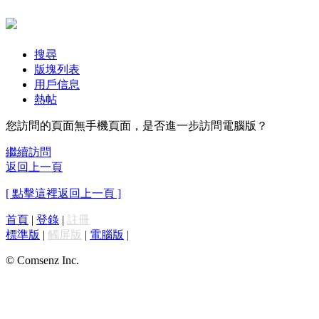
搜尋
版塊列表
用戶信息
熱帖
您訪問的頁面無手機頁面，是否進一步訪問電腦版？
繼續訪問
返回上一頁
[ 點擊這裡返回上一頁 ]
首頁
|
登錄
|
註冊
標準版
|
觸屏版
|
電腦版
|
© Comsenz Inc.