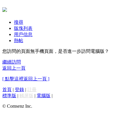
搜尋
版塊列表
用戶信息
熱帖
您訪問的頁面無手機頁面，是否進一步訪問電腦版？
繼續訪問
返回上一頁
[ 點擊這裡返回上一頁 ]
首頁
|
登錄
|
註冊
標準版
|
觸屏版
|
電腦版
|
© Comsenz Inc.