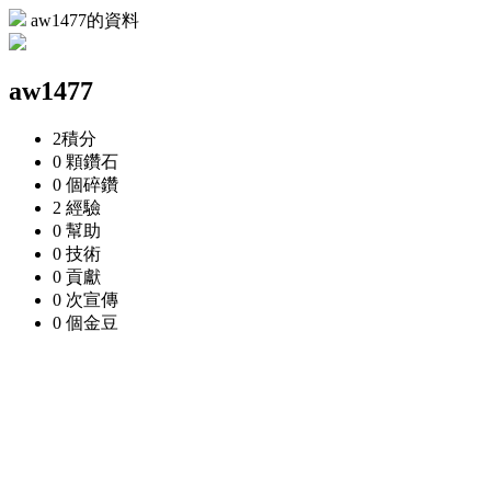
aw1477的資料
aw1477
2
積分
0 顆
鑽石
0 個
碎鑽
2
經驗
0
幫助
0
技術
0
貢獻
0 次
宣傳
0 個
金豆