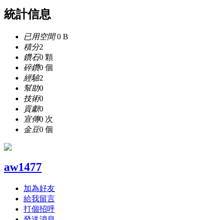
統計信息
已用空間
0 B
積分
2
鑽石
0 顆
碎鑽
0 個
經驗
2
幫助
0
技術
0
貢獻
0
宣傳
0 次
金豆
0 個
aw1477
加為好友
給我留言
打個招呼
發送消息