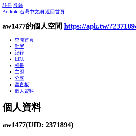
註冊
登錄
Android 台灣中文網
返回首頁
aw1477的個人空間
https://apk.tw/?237189
空間首頁
動態
記錄
日誌
相冊
主題
分享
留言板
個人資料
個人資料
aw1477
(UID: 2371894)