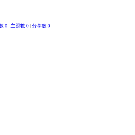
 0
|
主題數 0
|
分享數 0