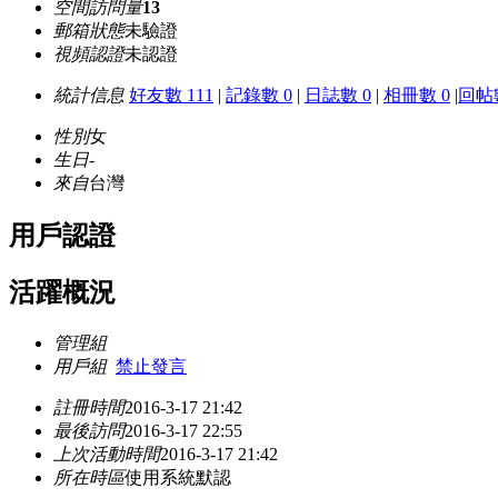
空間訪問量
13
郵箱狀態
未驗證
視頻認證
未認證
統計信息
好友數 111
|
記錄數 0
|
日誌數 0
|
相冊數 0
|
回帖數
性別
女
生日
-
來自
台灣
用戶認證
活躍概況
管理組
用戶組
禁止發言
註冊時間
2016-3-17 21:42
最後訪問
2016-3-17 22:55
上次活動時間
2016-3-17 21:42
所在時區
使用系統默認