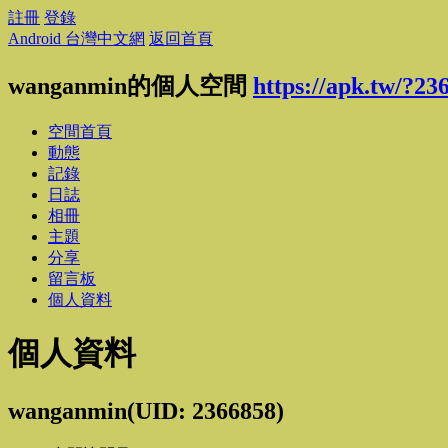
註冊
登錄
Android 台灣中文網
返回首頁
wanganmin的個人空間
https://apk.tw/?23
空間首頁
動態
記錄
日誌
相冊
主題
分享
留言板
個人資料
個人資料
wanganmin
(UID: 2366858)