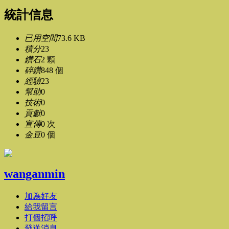
統計信息
已用空間
73.6 KB
積分
23
鑽石
2 顆
碎鑽
848 個
經驗
23
幫助
0
技術
0
貢獻
0
宣傳
0 次
金豆
0 個
wanganmin
加為好友
給我留言
打個招呼
發送消息