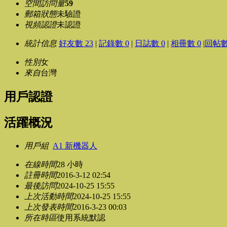
空間訪問量
59
郵箱狀態
未驗證
視頻認證
未認證
統計信息
好友數 23
|
記錄數 0
|
日誌數 0
|
相冊數 0
|
回帖數
性別
女
來自
台灣
用戶認證
活躍概況
用戶組
A1 新機器人
在線時間
28 小時
註冊時間
2016-3-12 02:54
最後訪問
2024-10-25 15:55
上次活動時間
2024-10-25 15:55
上次發表時間
2016-3-23 00:03
所在時區
使用系統默認