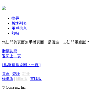
搜尋
版塊列表
用戶信息
熱帖
您訪問的頁面無手機頁面，是否進一步訪問電腦版？
繼續訪問
返回上一頁
[ 點擊這裡返回上一頁 ]
首頁
|
登錄
|
註冊
標準版
|
觸屏版
|
電腦版
|
© Comsenz Inc.