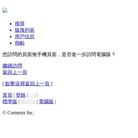
搜尋
版塊列表
用戶信息
熱帖
您訪問的頁面無手機頁面，是否進一步訪問電腦版？
繼續訪問
返回上一頁
[ 點擊這裡返回上一頁 ]
首頁
|
登錄
|
註冊
標準版
|
觸屏版
|
電腦版
|
© Comsenz Inc.