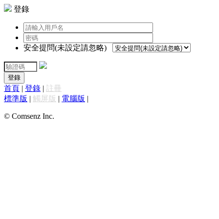
登錄
安全提問(未設定請忽略)
登錄
首頁
|
登錄
|
註冊
標準版
|
觸屏版
|
電腦版
|
© Comsenz Inc.