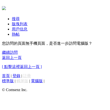
搜尋
版塊列表
用戶信息
熱帖
您訪問的頁面無手機頁面，是否進一步訪問電腦版？
繼續訪問
返回上一頁
[ 點擊這裡返回上一頁 ]
首頁
|
登錄
|
註冊
標準版
|
觸屏版
|
電腦版
|
© Comsenz Inc.