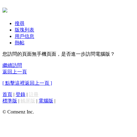
搜尋
版塊列表
用戶信息
熱帖
您訪問的頁面無手機頁面，是否進一步訪問電腦版？
繼續訪問
返回上一頁
[ 點擊這裡返回上一頁 ]
首頁
|
登錄
|
註冊
標準版
|
觸屏版
|
電腦版
|
© Comsenz Inc.