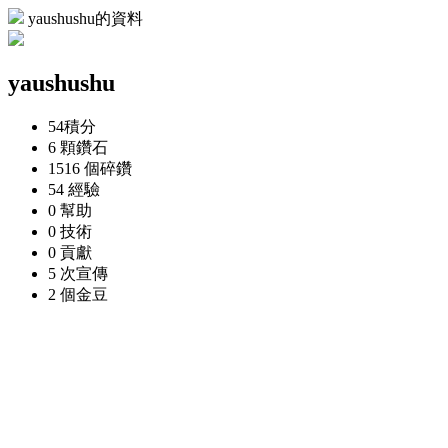
yaushushu的資料
yaushushu
54
積分
6 顆
鑽石
1516 個
碎鑽
54
經驗
0
幫助
0
技術
0
貢獻
5 次
宣傳
2 個
金豆