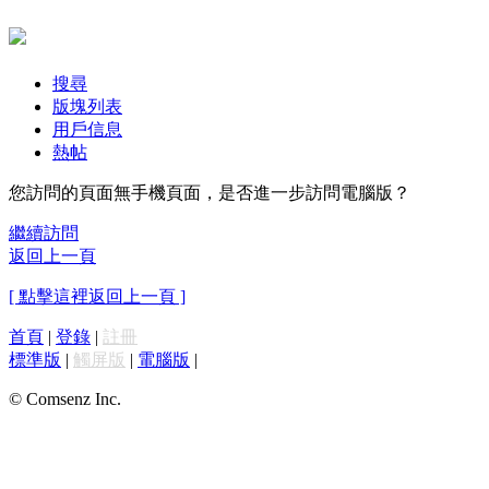
搜尋
版塊列表
用戶信息
熱帖
您訪問的頁面無手機頁面，是否進一步訪問電腦版？
繼續訪問
返回上一頁
[ 點擊這裡返回上一頁 ]
首頁
|
登錄
|
註冊
標準版
|
觸屏版
|
電腦版
|
© Comsenz Inc.