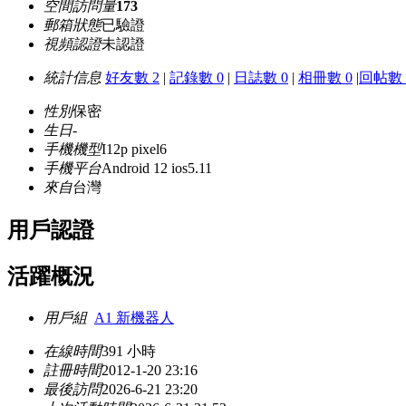
空間訪問量
173
郵箱狀態
已驗證
視頻認證
未認證
統計信息
好友數 2
|
記錄數 0
|
日誌數 0
|
相冊數 0
|
回帖數 
性別
保密
生日
-
手機機型
I12p pixel6
手機平台
Android 12 ios5.11
來自
台灣
用戶認證
活躍概況
用戶組
A1 新機器人
在線時間
391 小時
註冊時間
2012-1-20 23:16
最後訪問
2026-6-21 23:20