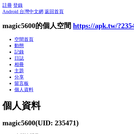
註冊
登錄
Android 台灣中文網
返回首頁
magic5600的個人空間
https://apk.tw/?235
空間首頁
動態
記錄
日誌
相冊
主題
分享
留言板
個人資料
個人資料
magic5600
(UID: 235471)