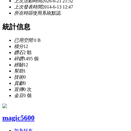
上次活動時間
2026-6-21 21:52
上次發表時間
2014-6-13 12:47
所在時區
使用系統默認
統計信息
已用空間
0 B
積分
12
鑽石
2 顆
碎鑽
1495 個
經驗
12
幫助
1
技術
0
貢獻
0
宣傳
0 次
金豆
0 個
magic5600
加為好友